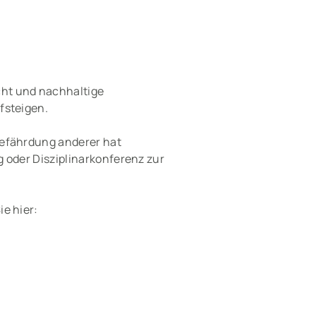
ht und nachhaltige
fsteigen.
Gefährdung anderer hat
g oder Disziplinarkonferenz zur
ie hier: