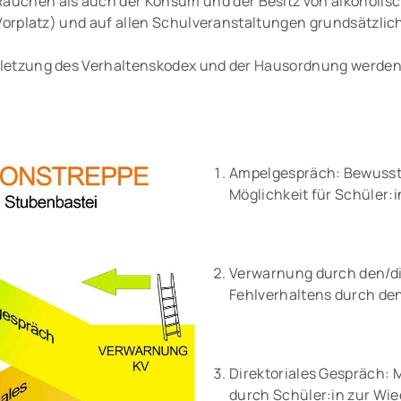
Rauchen als auch der Konsum und der Besitz von alkoholisc
. Vorplatz) und auf allen Schulveranstaltungen grundsätzlic
rletzung des Verhaltenskodex und der Hausordnung werd
Ampelgespräch: Bewusst
Möglichkeit für Schüler:
Verwarnung durch den/die
Fehlverhaltens durch de
Direktoriales Gespräch: 
durch Schüler:in zur Wi