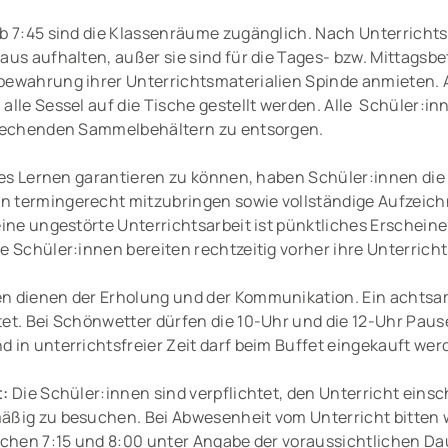
b 7:45 sind die Klassenräume zugänglich. Nach Unterricht
aus aufhalten, außer sie sind für die Tages- bzw. Mittagsb
bewahrung ihrer Unterrichtsmaterialien Spinde anmieten.
lle Sessel auf die Tische gestellt werden. Alle Schüler:in
prechenden Sammelbehältern zu entsorgen.
es Lernen garantieren zu können, haben Schüler:innen die P
 termingerecht mitzubringen sowie vollständige Aufzeich
ine ungestörte Unterrichtsarbeit ist pünktliches Erscheine
 Schüler:innen bereiten rechtzeitig vorher ihre Unterricht
en dienen der Erholung und der Kommunikation. Ein acht
et. Bei Schönwetter dürfen die 10-Uhr und die 12-Uhr Paus
in unterrichtsfreier Zeit darf beim Buffet eingekauft wer
t:
Die Schüler:innen sind verpflichtet, den Unterricht einsc
ßig zu besuchen. Bei Abwesenheit vom Unterricht bitten 
schen 7:15 und 8:00 unter Angabe der voraussichtlichen Da