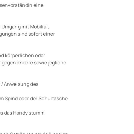
ssenvorständin eine
 Umgang mit Mobiliar,
gungen sind sofort einer
nd körperlichen oder
 gegen andere sowie jegliche
e / Anweisung des
im Spind oder der Schultasche
uss das Handy stumm