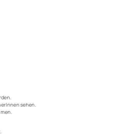
rden.
nerInnen sehen.
hmen.
.