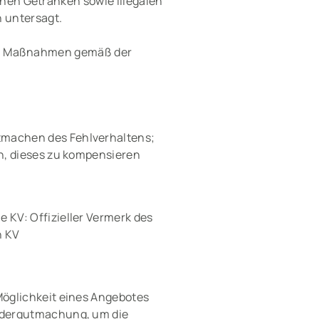
hen Getränken sowie illegalen
h untersagt.
en Maßnahmen gemäß der
machen des Fehlverhaltens;
in, dieses zu kompensieren
 KV: Offizieller Vermerk des
n KV
Möglichkeit eines Angebotes
edergutmachung, um die