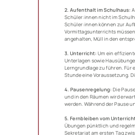
2. Aufenthalt im Schulhaus:
A
Schüler:innen nicht im Schulh
Schüler:innen können zur Auf
Vormittagsunterrichts müssen a
angehalten, Müll in den ents
3. Unterricht:
Um ein effizient
Unterlagen sowie Hausübungen
Lerngrundlage zu führen. Für e
Stunde eine Voraussetzung. Die
4. Pausenregelung:
Die Paus
und in den Räumen wird erwart
werden. Während der Pause und 
5. Fernbleiben vom Unterrich
Übungen pünktlich und regelmä
Sekretariat am ersten Tag zwi