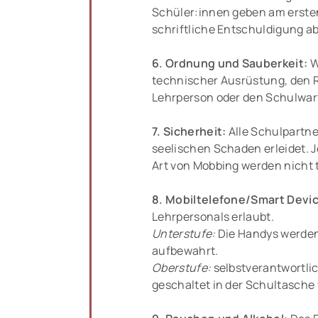
Schüler:innen geben am ersten
schriftliche Entschuldigung ab
6. Ordnung und Sauberkeit:
W
technischer Ausrüstung, den R
Lehrperson oder den Schulwar
7. Sicherheit:
Alle Schulpartne
seelischen Schaden erleidet. 
Art von Mobbing werden nicht t
8. Mobiltelefone/Smart Devi
Lehrpersonals erlaubt.
Unterstufe:
Die Handys werden
aufbewahrt.
Oberstufe:
selbstverantwortl
geschaltet in der Schultasche